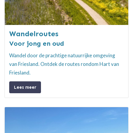
Wandelroutes
Voor jong en oud
Wandel door de prachtige natuurrijke omgeving
van Friesland. Ontdek de routes rondom Hart van
Friesland.
Lees meer