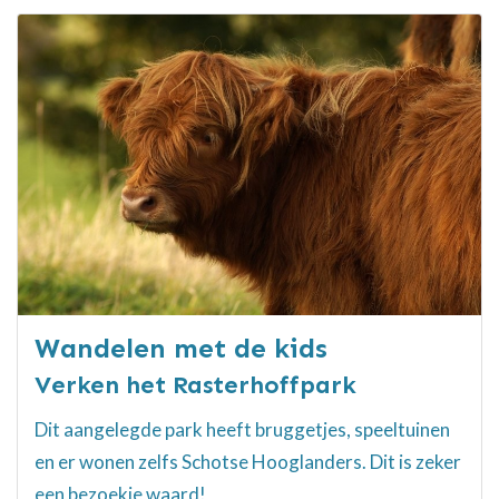
Wandelen met de kids
Verken het Rasterhoffpark
Dit aangelegde park heeft bruggetjes, speeltuinen
en er wonen zelfs Schotse Hooglanders. Dit is zeker
een bezoekje waard!